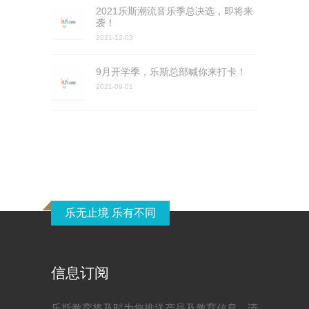
2021乐斯潮流音乐季总决选，即将来
袭！
2021-12-03
9月开学季，乐斯总部喊你来打卡！
2021-09-01
乐无止境 乐有不同
信息订阅
乐斯教育将及时为您推送产品及教育信息，请