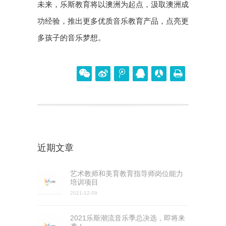
未来，乐斯教育将以澳洲为起点，汲取澳洲成
功经验，推出更多优质音乐教育产品，点亮更
多孩子的音乐梦想。
近期文章
艺术教师和美育教育指导师岗位能力
培训项目
2021-12-09
2021乐斯潮流音乐季总决选，即将来