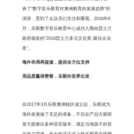
表了“数字音乐教育对澳洲教育的发展趋势”的
演讲，受到了众议员们关注和重视。2018年6
月，乐斯数字音乐教育中心成功入围由昆士兰
政府颁发的"2018昆士兰多元文化奖-最佳企业
奖"。
海外布局再提速，提供全方位支持
用品质赢得赞誉，乐斯向世界出发
自2017年3月乐斯澳洲校区成立起，乐斯就为
海外发展做了充足的准备，不仅在产品方面研
发方面推出多种语言版本，满足当地孩子的音
乐学习需求。于今年还正式上线乐斯英文版网