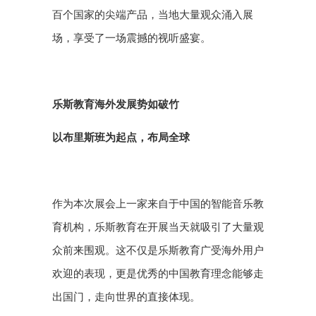
百个国家的尖端产品，当地大量观众涌入展
场，享受了一场震撼的视听盛宴。
乐斯教育海外发展势如破竹
以布里斯班为起点，布局全球
作为本次展会上一家来自于中国的智能音乐教
育机构，乐斯教育在开展当天就吸引了大量观
众前来围观。这不仅是乐斯教育广受海外用户
欢迎的表现，更是优秀的中国教育理念能够走
出国门，走向世界的直接体现。